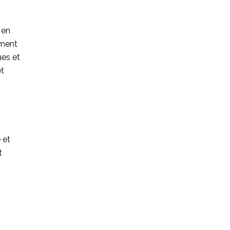
 en
ement
ues et
et
 et
t