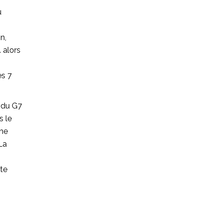
u
n,
 alors
es 7
 du G7
s le
 ne
La
xte