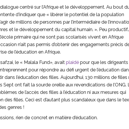
ialogue centré sur l’Afrique et le développement. Au bout d
ntente d'indiquer que « libérer le potentiel de la population
’agir de millions de personnes par l’intermédiaire de l’innovatio
enres et le développement du capital humain. ». Peu productif…
école primaire qui ne sont pas scolarisés vivent en Afrique
ccasion n’ait pas permis d’obtenir des engagements précis d
ise de l’éducation en Afrique.
afzai, le « Malala Fund», avait
plaidé
pour que les dirigeants
entreprennent pour répondre au défi urgent de l’éducation dan
 dans l’éducation des filles. Aujourd’hui, 130 millions de filles
s Sept ont fait la sourde oreille aux revendications de l’ONG. 
roblèmes de l’accès des filles à l’éducation ni aux mesures qui
ion des filles. Ceci est d’autant plus scandaleux que dans le te
des genres !
ssions, rien de concret en matière d’éducation.