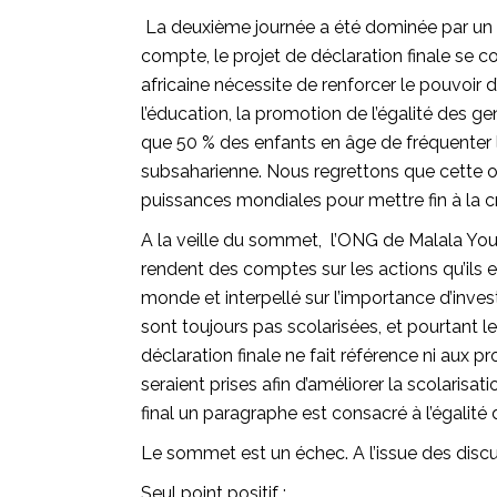
La deuxième journée a été dominée par un d
compte, le projet de déclaration finale se co
africaine nécessite de renforcer le pouvoir d
l’éducation, la promotion de l’égalité des g
que 50 % des enfants en âge de fréquenter l’
subsaharienne. Nous regrettons que cette o
puissances mondiales pour mettre fin à la cr
A la veille du sommet, l’ONG de Malala Yous
rendent des comptes sur les actions qu’ils 
monde et interpellé sur l’importance d’investir
sont toujours pas scolarisées, et pourtant le
déclaration finale ne fait référence ni aux p
seraient prises afin d’améliorer la scolarisat
final un paragraphe est consacré à l’égalité 
Le sommet est un échec. A l’issue des discu
Seul point positif :