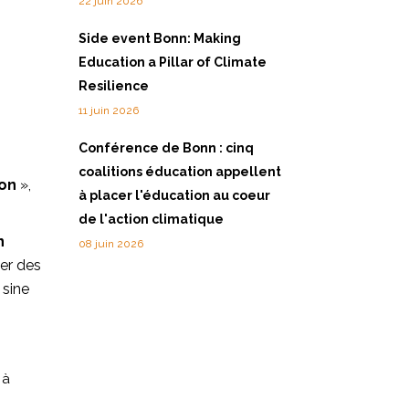
22 juin 2026
Side event Bonn: Making
Education a Pillar of Climate
Resilience
11 juin 2026
Conférence de Bonn : cinq
coalitions éducation appellent
ion
»,
à placer l'éducation au coeur
de l'action climatique
n
08 juin 2026
ser des
 sine
 à