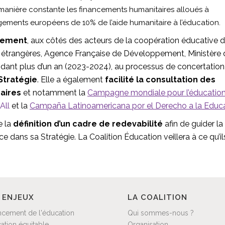
anière constante les financements humanitaires alloués à
gements européens de 10% de l’aide humanitaire à l’éducation.
ivement
, aux côtés des acteurs de la coopération éducative d
res étrangères, Agence Française de Développement, Ministère
endant plus d’un an (2023-2024), au processus de concertation
Stratégie
. Elle a également
facilité la consultation des
naires
et notamment la
Campagne mondiale pour l’éducatio
All
et la
Campaña Latinoamericana por el Derecho a la Educ
e la
définition d’un cadre de redevabilité
afin de guider la
 dans sa Stratégie. La Coalition Éducation veillera à ce qu’il
 ENJEUX
LA COALITION
ncement de l'éducation
Qui sommes-nous ?
ation équitable
Organisation