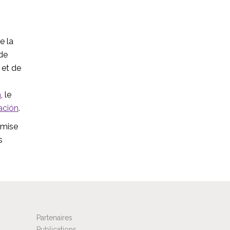
e la
 de
 et de
n
, le
ación
.
 mise
s
Partenaires
Publications