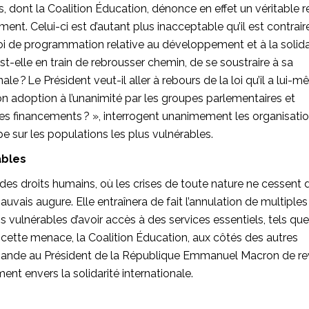
s, dont la Coalition Éducation, dénonce en effet un véritable r
ent. Celui-ci est d’autant plus inacceptable qu’il est contrair
oi de programmation relative au développement et à la solida
st-elle en train de rebrousser chemin, de se soustraire à sa
nale ? Le Président veut-il aller à rebours de la loi qu’il a lui-
on adoption à l’unanimité par les groupes parlementaires et
es financements ? », interrogent unanimement les organisatio
 sur les populations les plus vulnérables.
ables
des droits humains, où les crises de toute nature ne cessent 
auvais augure. Elle entraînera de fait l’annulation de multiples
 vulnérables d’avoir accès à des services essentiels, tels que 
à cette menace, la Coalition Éducation, aux côtés des autres
emande au Président de la République Emmanuel Macron de re
ent envers la solidarité internationale.