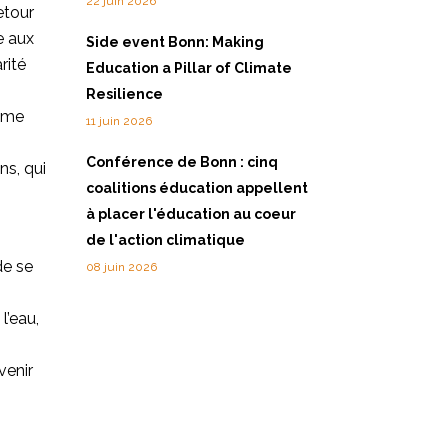
22 juin 2026
etour
e aux
Side event Bonn: Making
rité
Education a Pillar of Climate
Resilience
même
11 juin 2026
Conférence de Bonn : cinq
ns, qui
coalitions éducation appellent
à placer l'éducation au coeur
de l'action climatique
de se
08 juin 2026
l’eau,
venir