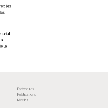
vec les
des
nariat
la
e la
n
Partenaires
Publications
Médias