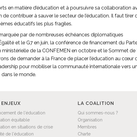
rts en matière d’éducation et à poursuivre sa collaboration a
n de contribuer à sauver le secteur de l’éducation. Il faut tirer 
tèmes éducatifs les plus fragiles.
era marquée par de nombreuses échéances diplomatiques
galité et le G7 en juin, la conférence de financement du Parte
sion ministérielle de la CONFEMEN en octobre et le Sommet de 
ns de demander à la France de placer l’éducation au cœur d
eadership pour mobiliser la communauté internationale vers u
n dans le monde.
 ENJEUX
LA COALITION
ncement de l'éducation
Qui sommes-nous ?
ation équitable
Organisation
ation en situations de crise
Membres
ité de l'éducation
Charte