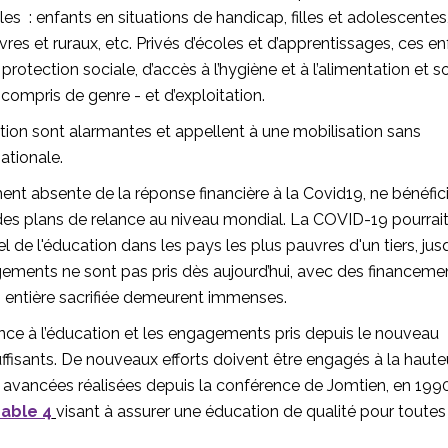
les : enfants en situations de handicap, filles et adolescentes
es et ruraux, etc. Privés d’écoles et d’apprentissages, ces en
rotection sociale, d’accès à l’hygiène et à l’alimentation et s
compris de genre - et d’exploitation.
tion sont alarmantes et appellent à une mobilisation sans
nationale.
ment absente de la réponse financière à la Covid19, ne bénéfic
) des plans de relance au niveau mondial. La COVID-19 pourrai
l de l'éducation dans les pays les plus pauvres d'un tiers, jus
agements ne sont pas pris dès aujourd’hui, avec des financeme
n entière sacrifiée demeurent immenses.
ance à l’éducation et les engagements pris depuis le nouveau
suffisants. De nouveaux efforts doivent être engagés à la haute
es avancées réalisées depuis la conférence de Jomtien, en 1990
able 4
visant à assurer une éducation de qualité pour toutes