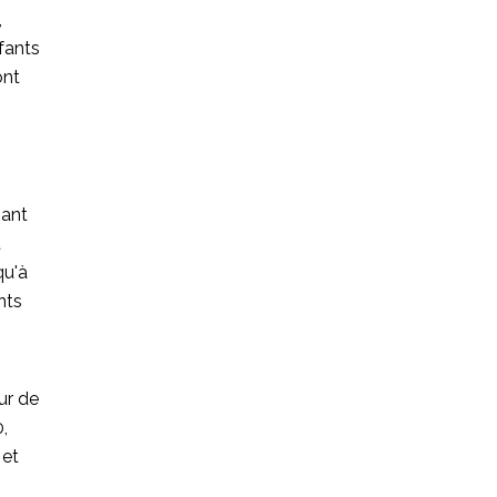
,
fants
ont
iant
t
qu'à
nts
ur de
,
 et