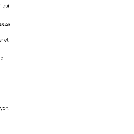
f qui
nance
r et
le
Lyon,