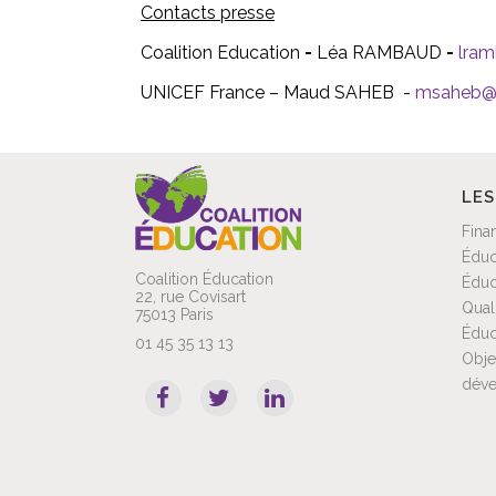
Contacts presse
Coalition Education
-
Léa RAMBAUD
-
lram
UNICEF France –
Maud SAHEB -
msaheb@u
LES
Fina
Éduc
Coalition Éducation
Éduc
22, rue Covisart
Qual
75013 Paris
Éduc
01 45 35 13 13
Obje
déve