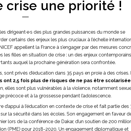
 crise une priorité !
s, les dirigeant·e·s des plus grandes puissances du monde se
r certains des enjeux les plus cruciaux à l’échelle internatio
’UNICEF appellent la France à s’engager par des mesures conc
s les filles en situation de crise : un des enjeux contemporains
ortants auquel la prochaine génération sera confrontée.
es, sont privés d’éducation dans 35 pays en proie à des crises.
es ont 2,5 fois plus de risques de ne pas être scolarisé
ion, elles sont plus vulnérables à la violence, notamment sexue
riage précoce et à la grossesse pendant l’adolescence.
 d’appui à l’éducation en contexte de crise et fait partie des
sur la sécurité dans les écoles. Son engagement en faveur d
ier lors de la conférence de Dakar, d’un soutien de 200 millio
cation (PME) pour 2018-2020. Un engagement diplomatique et