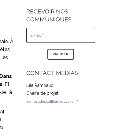
RECEVOIR NOS
COMMUNIQUES
nale. À
rètes
 les
CONTACT MEDIAS
Dans
es
. Et
Léa Rambaud
lle, à
Cheffe de projet
lrambaud@coalition-education.fr
 74
e
ns