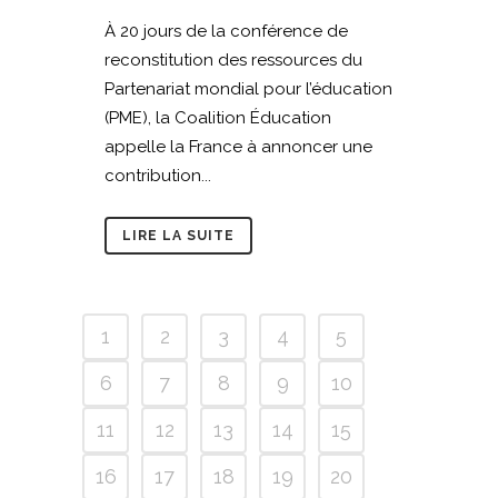
À 20 jours de la conférence de
reconstitution des ressources du
Partenariat mondial pour l’éducation
(PME), la Coalition Éducation
appelle la France à annoncer une
contribution...
LIRE LA SUITE
1
2
3
4
5
6
7
8
9
10
11
12
13
14
15
16
17
18
19
20