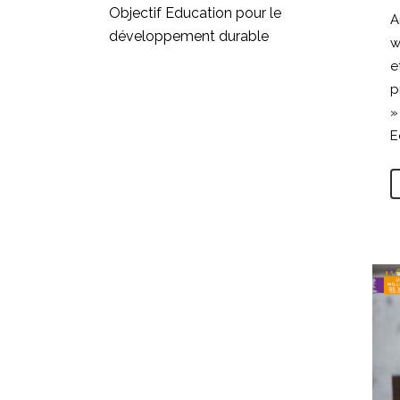
Objectif Education pour le
A
développement durable
w
e
p
»
E