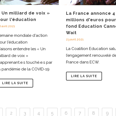
 Un milliard de voix »
La France annonce 4
our l'éducation
millions d'euros pour
fond Education Cann
 avril 2021
Wait
emaine mondiale d'action
23 avril 2021
our l'éducation
La Coalition Education sal
 faisons entendre les « Un
l’engagement renouvelé de
illiard de voix »
France dans ECW.
’apprenant.e.s touché.e.s par
a pandémie de la COVID-19
LIRE LA SUITE
LIRE LA SUITE
2
3
4
5
6
7
8
9