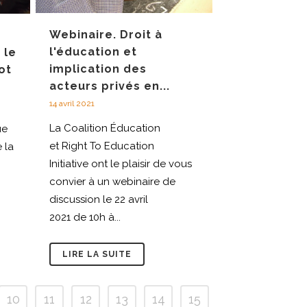
Webinaire. Droit à
l'éducation et
 le
implication des
ot
acteurs privés en...
14 avril 2021
La Coalition Éducation
ue
et Right To Education
 la
Initiative ont le plaisir de vous
convier à un webinaire de
discussion le 22 avril
2021 de 10h à...
LIRE LA SUITE
10
11
12
13
14
15