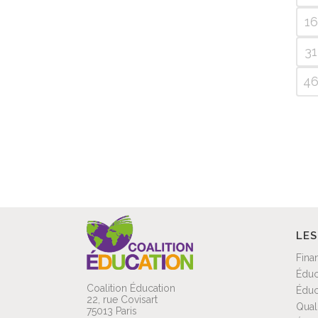
16
31
4
LES
Fina
Éduc
Coalition Éducation
Éduc
22, rue Covisart
Qual
75013 Paris