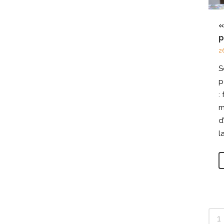
«
p
26
S
p
:
m
d
l
1