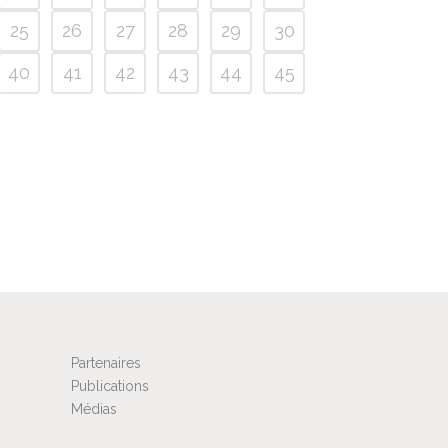
25
26
27
28
29
30
40
41
42
43
44
45
Partenaires
Publications
Médias