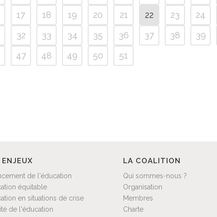
17
18
19
20
21
22
23
24
32
33
34
35
36
37
38
39
6
47
48
49
50
51
 ENJEUX
LA COALITION
ncement de l'éducation
Qui sommes-nous ?
ation équitable
Organisation
ation en situations de crise
Membres
ité de l'éducation
Charte