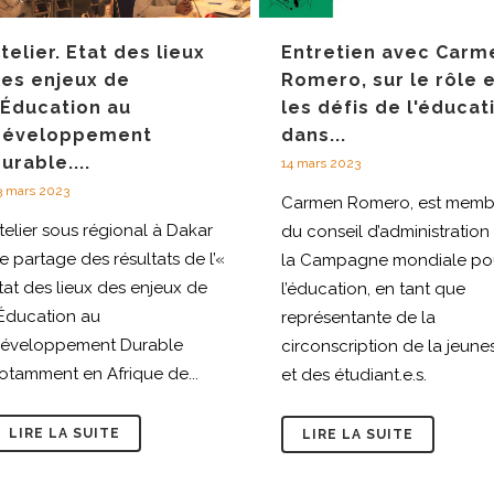
telier. Etat des lieux
Entretien avec Carm
es enjeux de
Romero, sur le rôle 
'Éducation au
les défis de l'éducat
Développement
dans...
urable....
14 mars 2023
3 mars 2023
Carmen Romero, est memb
telier sous régional à Dakar
du conseil d’administration
e partage des résultats de l’«
la Campagne mondiale po
tat des lieux des enjeux de
l’éducation, en tant que
'Éducation au
représentante de la
éveloppement Durable
circonscription de la jeune
otamment en Afrique de...
et des étudiant.e.s.
LIRE LA SUITE
LIRE LA SUITE