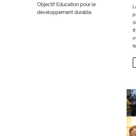
Objectif Education pour le
L
développement durable
p
s
t
m
f