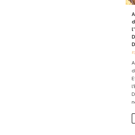
A
d
l
D
2
A
d
E
l
D
n