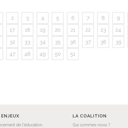
2
3
4
5
6
7
8
9
17
18
19
20
21
22
23
24
32
33
34
35
36
37
38
39
6
47
48
49
50
51
 ENJEUX
LA COALITION
ncement de l'éducation
Qui sommes-nous ?