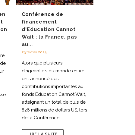
en
Conférence de
et
financement
ion
d'Education Cannot
Wait : la France, pas
au...
23 février 2023
re
Alors que plusieurs
 de
dirigeant.e.s du monde entier
ur
ont annoncé des
contributions importantes au
fonds Education Cannot Wait,
sse
atteignant un total de plus de
826 millions de dollars US, lors
de la Conférence...
LIRE LA SUITE